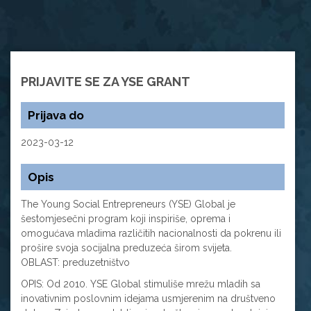
PRIJAVITE SE ZA YSE GRANT
Prijava do
2023-03-12
Opis
The Young Social Entrepreneurs (YSE) Global je
šestomjesečni program koji inspiriše, oprema i
omogućava mladima različitih nacionalnosti da pokrenu ili
prošire svoja socijalna preduzeća širom svijeta.
OBLAST: preduzetništvo
OPIS: Od 2010. YSE Global stimuliše mrežu mladih sa
inovativnim poslovnim idejama usmjerenim na društveno