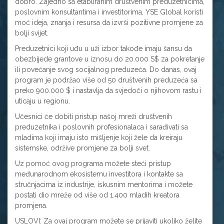
dobro. Zajedno sa etabliranim društvenim preduzetnicima,
poslovnim konsultantima i investitorima, YSE Global koristi
moć ideja, znanja i resursa da izvrši pozitivne promjene za
bolji svijet.
Preduzetnici koji uđu u uži izbor takođe imaju šansu da
obezbijede grantove u iznosu do 20.000 S$ za pokretanje
ili povećanje svog socijalnog preduzeća. Do danas, ovaj
program je podržao više od 50 društvenih preduzeća sa
preko 900.000 $ i nastavlja da svjedoči o njihovom rastu i
uticaju u regionu.
Učesnici će dobiti pristup našoj mreži društvenih
preduzetnika i poslovnih profesionalaca i sarađivati sa
mladima koji imaju isto mišljenje koji žele da kreiraju
sistemske, održive promjene za bolji svet.
Uz pomoć ovog programa možete steći pristup
međunarodnom ekosistemu investitora i kontakte sa
stručnjacima iz industrije, iskusnim mentorima i možete
postati dio mreže od više od 1.400 mladih kreatora
promjena.
USLOVI: Za ovaj program možete se prijaviti ukoliko želite