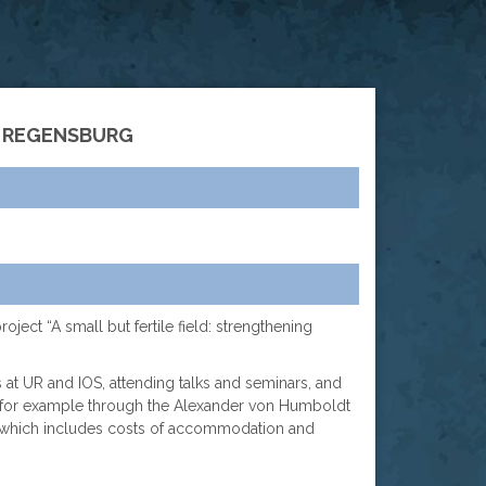
N REGENSBURG
ject “A small but fertile field: strengthening
 at UR and IOS, attending talks and seminars, and
s, for example through the Alexander von Humboldt
(which includes costs of accommodation and