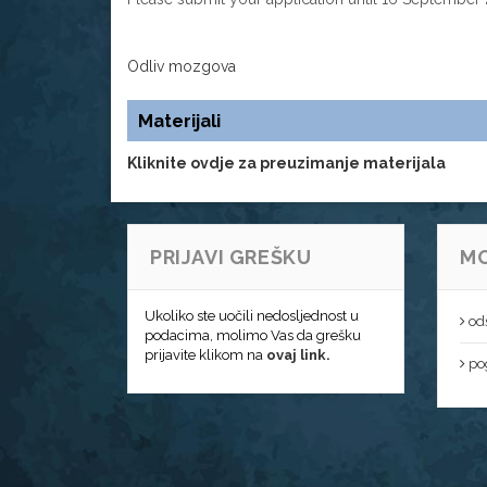
Odliv mozgova
Materijali
Kliknite ovdje za preuzimanje materijala
PRIJAVI GREŠKU
MO
Ukoliko ste uočili nedosljednost u
od
podacima, molimo Vas da grešku
prijavite klikom na
ovaj link.
pog