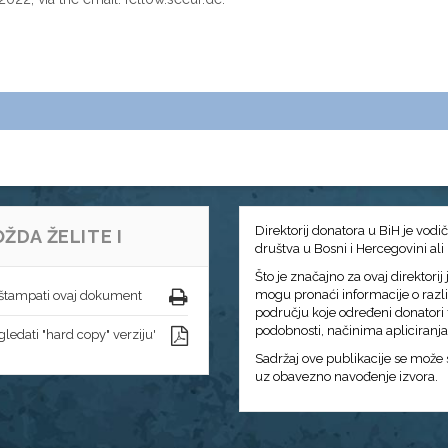
Direktorij donatora u BiH je vodi
ŽDA ŽELITE I
društva u Bosni i Hercegovini ali
Što je značajno za ovaj direktori
mogu pronaći informacije o razl
štampati ovaj dokument
području koje određeni donatori f
podobnosti, načinima apliciranja i
ledati "hard copy" verziju'
Sadržaj ove publikacije se može s
uz obavezno navođenje izvora.