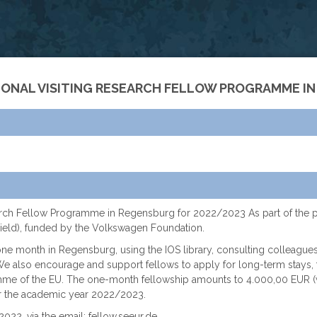
TIONAL VISITING RESEARCH FELLOW PROGRAMME I
search Fellow Programme in Regensburg for 2022/2023 As part of the pro
ield), funded by the Volkswagen Foundation.
one month in Regensburg, using the IOS library, consulting colleagues
. We also encourage and support fellows to apply for long-term stay
mme of the EU. The one-month fellowship amounts to 4.000,00 EUR 
 for the academic year 2022/2023.
022, via the email: fellow.seeur.de.