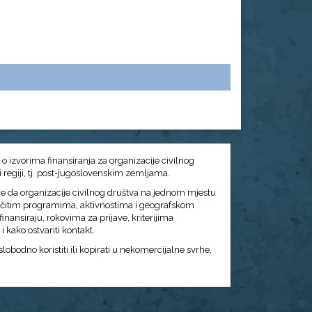
č o izvorima finansiranja za organizacije civilnog
 i regiji, tj. post-jugoslovenskim zemljama.
j je da organizacije civilnog društva na jednom mjestu
ičitim programima, aktivnostima i geografskom
inansiraju, rokovima za prijave, kriterijima
 kako ostvariti kontakt.
lobodno koristiti ili kopirati u nekomercijalne svrhe,