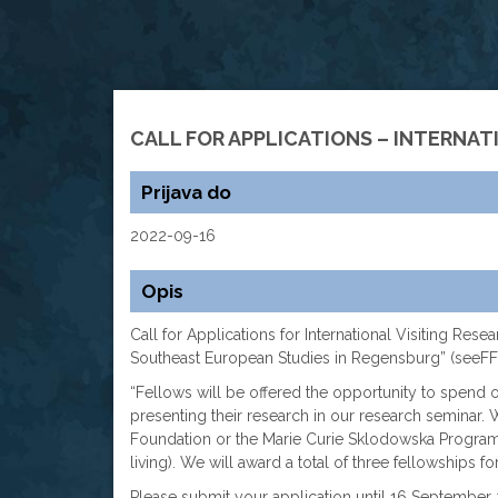
CALL FOR APPLICATIONS – INTERNA
Prijava do
2022-09-16
Opis
Call for Applications for International Visiting Re
Southeast European Studies in Regensburg” (seeFF
“Fellows will be offered the opportunity to spend 
presenting their research in our research seminar
Foundation or the Marie Curie Sklodowska Progra
living). We will award a total of three fellowships
Please submit your application until 16 September 2