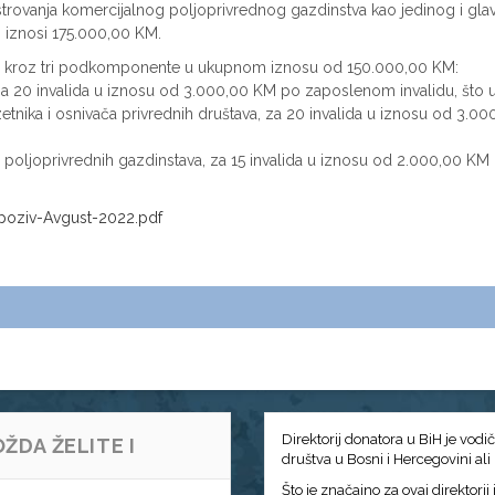
rovanja komercijalnog poljoprivrednog gazdinstva kao jedinog i glav
iznosi 175.000,00 KM.
da kroz tri podkomponente u ukupnom iznosu od 150.000,00 KM:
za 20 invalida u iznosu od 3.000,00 KM po zaposlenom invalidu, što
etnika i osnivača privrednih društava, za 20 invalida u iznosu od 3
ih poljoprivrednih gazdinstava, za 15 invalida u iznosu od 2.000,00 
-poziv-Avgust-2022.pdf
Direktorij donatora u BiH je vodi
ŽDA ŽELITE I
društva u Bosni i Hercegovini ali
Što je značajno za ovaj direktori