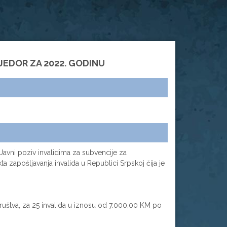
JEDOR ZA 2022. GODINU
u Javni poziv invalidima za subvencije za
a zapošljavanja invalida u Republici Srpskoj čija je
ruštva, za 25 invalida u iznosu od 7.000,00 KM po