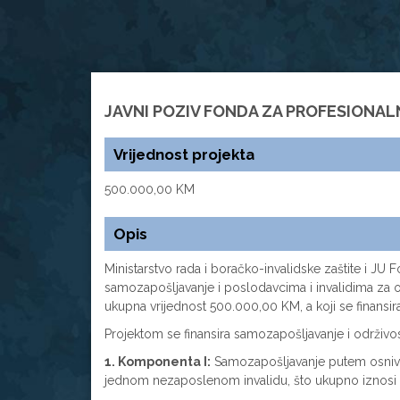
JAVNI POZIV FONDA ZA PROFESIONALN
Vrijednost projekta
500.000,00 KM
Opis
Ministarstvo rada i boračko-invalidske zaštite i JU F
samozapošljavanje i poslodavcima i invalidima za odr
ukupna vrijednost 500.000,00 KM, a koji se finansir
Projektom se finansira samozapošljavanje i održiv
1. Komponenta I:
Samozapošljavanje putem osnivanj
jednom nezaposlenom invalidu, što ukupno iznosi