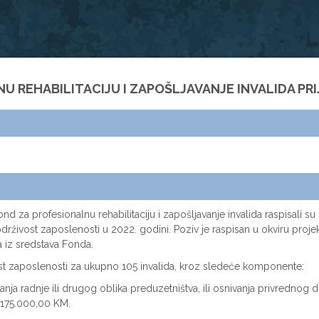
U REHABILITACIJU I ZAPOŠLJAVANJE INVALIDA PRI
ond za profesionalnu rehabilitaciju i zapošljavanje invalida raspisali s
živost zaposlenosti u 2022. godini. Poziv je raspisan u okviru projekt
a iz sredstava Fonda.
ost zaposlenosti za ukupno 105 invalida, kroz sledeće komponente:
a radnje ili drugog oblika preduzetništva, ili osnivanja privrednog d
 175.000,00 KM.