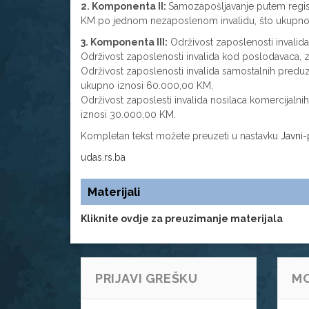
2. Komponenta II:
Samozapošljavanje putem regist
KM po jednom nezaposlenom invalidu, što ukupno 
3. Komponenta III:
Održivost zaposlenosti invali
Održivost zaposlenosti invalida kod poslodavaca, 
Održivost zaposlenosti invalida samostalnih preduz
ukupno iznosi 60.000,00 KM,
Održivost zaposlesti invalida nosilaca komercijaln
iznosi 30.000,00 KM.
Kompletan tekst možete preuzeti u nastavku
Javni
udas.rs.ba
Materijali
Kliknite ovdje za preuzimanje materijala
PRIJAVI GREŠKU
MO