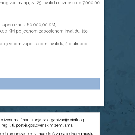
nog zanimanja, za 25 invalida u iznosu od 7.000,00
 ukupno iznosi 60.000,00 KM,
.000,00 KM po jednom zaposlenom invalidu, što
KM po jednom zaposlenom invalidu, što ukupno
č o izvorima finansiranja za organizacije civilnog
 i regiji, tj. post-jugoslovenskim zemljama.
j je da organizacije civilnog društva na jednom mjestu