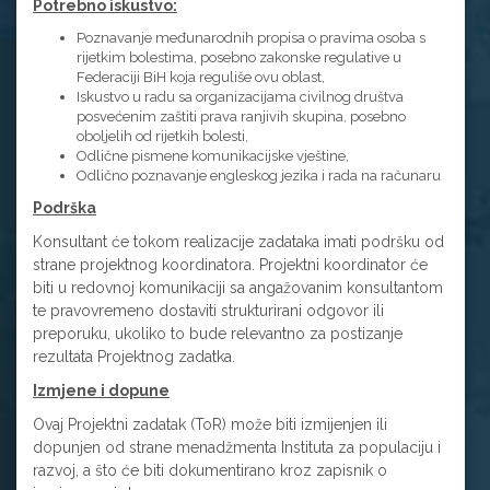
Potrebno iskustvo:
Poznavanje međunarodnih propisa o pravima osoba s
rijetkim bolestima, posebno zakonske regulative u
Federaciji BiH koja reguliše ovu oblast,
Iskustvo u radu sa organizacijama civilnog društva
posvećenim zaštiti prava ranjivih skupina, posebno
oboljelih od rijetkih bolesti,
Odlične pismene komunikacijske vještine,
Odlično poznavanje engleskog jezika i rada na računaru
Podrška
Konsultant će tokom realizacije zadataka imati podršku od
strane projektnog koordinatora. Projektni koordinator će
biti u redovnoj komunikaciji sa angažovanim konsultantom
te pravovremeno dostaviti strukturirani odgovor ili
preporuku, ukoliko to bude relevantno za postizanje
rezultata Projektnog zadatka.
Izmjene i dopune
Ovaj Projektni zadatak (ToR) može biti izmijenjen ili
dopunjen od strane menadžmenta Instituta za populaciju i
razvoj, a što će biti dokumentirano kroz zapisnik o