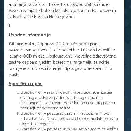
ažuriranja podataka Info centra u sklopu web stranice
Saveza za rijetke bolesti koji okuplja korisnička udruženja
iz Federacije Bosne i Hercegovine.
I
Uvodne informacije
Cilj projekta
„Doprinos OCD mreža poboljšanju
svakodnevnog života ljudi oboljelih od rijetkih bolesti“ je
jačanje OCD mreža u osiguravanju kvalitetne zdravstvene
zaštite osoba s rijetkim bolestima na temelju saradnje,
razmjene stručnosti i znanja i dijaloga s predstavnicima
vlasti.
Specifični ciljevi
Specifični cilj – razviti i ojačati kapacitete organizacija
civilnog društva za partnerski dijalog s vladinim
institucijama, za razvoj i provedbu politika i programa u
području zdravstvene zaštite.
Specifični cilj – poboljšati pravni i institucionalni okvir
zdravstvene zaštite za osobe oboljele od rijetkih bolesti u
Bosni i Hercegovini.
Specifični cilj – povećati javnu svijest o rijetkim bolestima