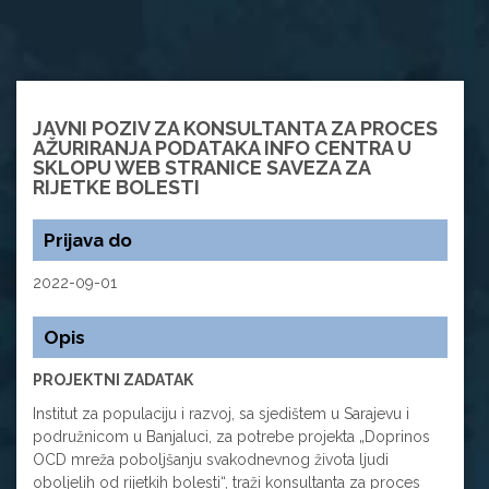
JAVNI POZIV ZA KONSULTANTA ZA PROCES
AŽURIRANJA PODATAKA INFO CENTRA U
SKLOPU WEB STRANICE SAVEZA ZA
RIJETKE BOLESTI
Prijava do
2022-09-01
Opis
PROJEKTNI ZADATAK
Institut za populaciju i razvoj, sa sjedištem u Sarajevu i
podružnicom u Banjaluci, za potrebe projekta „Doprinos
OCD mreža poboljšanju svakodnevnog života ljudi
oboljelih od rijetkih bolesti“, traži konsultanta za proces