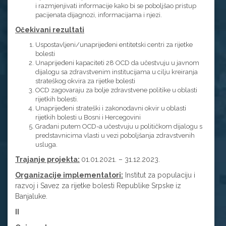
i razmjenjivati informacije kako bi se poboljšao pristup
pacijenata dijagnozi, informacijama i njezi.
Očekivani rezultati
Uspostavljeni/unaprijeđeni entitetski centri za rijetke
bolesti
Unaprijeđeni kapaciteti 28 OCD da učestvuju u javnom
dijalogu sa zdravstvenim institucijama u cilju kreiranja
strateškog okvira za rijetke bolesti
OCD zagovaraju za bolje zdravstvene politike u oblasti
rijetkih bolesti.
Unaprijeđeni strateški i zakonodavni okvir u oblasti
rijetkih bolesti u Bosni i Hercegovini
Građani putem OCD-a učestvuju u političkom dijalogu s
predstavnicima vlasti u vezi poboljšanja zdravstvenih
usluga.
Trajanje projekta:
01.01.2021. – 31.12.2023.
Organizacije implementatori:
Institut za populaciju i
razvoj i Savez za rijetke bolesti Republike Srpske iz
Banjaluke.
II