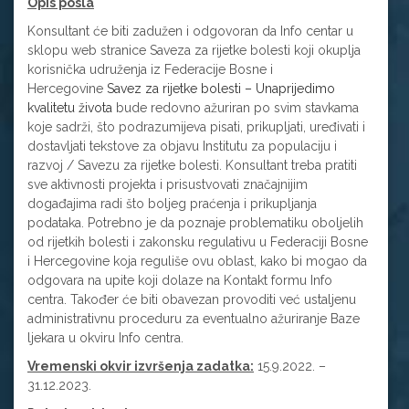
Opis posla
Konsultant će biti zadužen i odgovoran da Info centar u
sklopu web stranice Saveza za rijetke bolesti koji okuplja
korisnička udruženja iz Federacije Bosne i
Hercegovine
Savez za rijetke bolesti – Unaprijedimo
kvalitetu života
bude redovno ažuriran po svim stavkama
koje sadrži, što podrazumijeva pisati, prikupljati, uređivati i
dostavljati tekstove za objavu Institutu za populaciju i
razvoj / Savezu za rijetke bolesti. Konsultant treba pratiti
sve aktivnosti projekta i prisustvovati značajnijim
događajima radi što boljeg praćenja i prikupljanja
podataka. Potrebno je da poznaje problematiku oboljelih
od rijetkih bolesti i zakonsku regulativu u Federaciji Bosne
i Hercegovine koja reguliše ovu oblast, kako bi mogao da
odgovara na upite koji dolaze na Kontakt formu Info
centra. Također će biti obavezan provoditi već ustaljenu
administrativnu proceduru za eventualno ažuriranje Baze
ljekara u okviru Info centra.
Vremenski okvir izvršenja zadatka:
15.9.2022. –
31.12.2023.