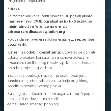
izmjenama i dopunama.
Prijava
Zainteresovani konsultanti obavezni su poslati
pismo
namjere
i
svoj
CV (biografiju) na B/H/S jeziku sa
minimalno 2 reference
na e-mail
adresu
rarediseases@ipdbh.org
.
Rok za slanje navedenih dokumenata je
1. septembar
2022. (13h).
Kriteriji za odabir konsultanta:
Ugovarač će donijeti
odluku o odabiru konsultanta na osnovu dokazane
ekspertize i prethodnog iskustva aplikanta u odnosu na
potrebe projektnog zadatka.
Institut za populaciju i razvoj nije dužan obavijestiti
kandidate koji nisu izabrani za izvršenje projektnog
zadatka o rezultatu javnog poziva.
Svi zahtjevi za dodatnim informacijama ili pojašnjenjima
trebaju biti dostavljeni na e-mail
adresu: rarediseases@ipdbh.org