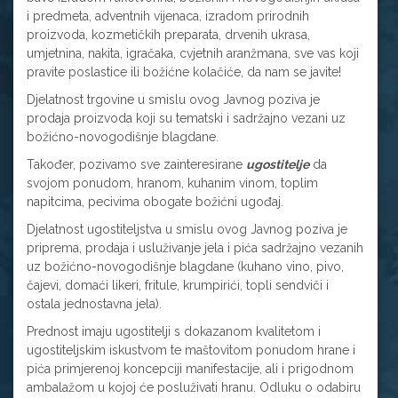
i predmeta, adventnih vijenaca, izradom prirodnih
proizvoda, kozmetičkih preparata, drvenih ukrasa,
umjetnina, nakita, igračaka, cvjetnih aranžmana, sve vas koji
pravite poslastice ili božićne kolačiće, da nam se javite!
Djelatnost trgovine u smislu ovog Javnog poziva je
prodaja proizvoda koji su tematski i sadržajno vezani uz
božićno-novogodišnje blagdane.
Također, pozivamo sve zainteresirane
ugostitelje
da
svojom ponudom, hranom, kuhanim vinom, toplim
napitcima, pecivima obogate božićni ugođaj.
Djelatnost ugostiteljstva u smislu ovog Javnog poziva je
priprema, prodaja i usluživanje jela i pića sadržajno vezanih
uz božićno-novogodišnje blagdane (kuhano vino, pivo,
čajevi, domaći likeri, fritule, krumpirići, topli sendviči i
ostala jednostavna jela).
Prednost imaju ugostitelji s dokazanom kvalitetom i
ugostiteljskim iskustvom te maštovitom ponudom hrane i
pića primjerenoj koncepciji manifestacije, ali i prigodnom
ambalažom u kojoj će posluživati hranu. Odluku o odabiru