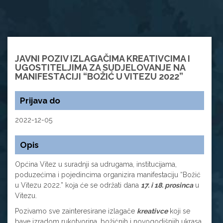
JAVNI POZIV IZLAGAČIMA KREATIVCIMA I
UGOSTITELJIMA ZA SUDJELOVANJE NA
MANIFESTACIJI “BOŽIĆ U VITEZU 2022”
Prijava do
2022-12-05
Opis
Općina Vitez u suradnji sa udrugama, institucijama,
poduzećima i pojedincima organizira manifestaciju “Božić
u Vitezu 2022.” koja će se održati dana
17. i 18. prosinca
u
Vitezu.
Pozivamo sve zainteresirane izlagače
kreativce
koji se
bave izradom rukotvorina, božićnih i novogodišnjih ukrasa