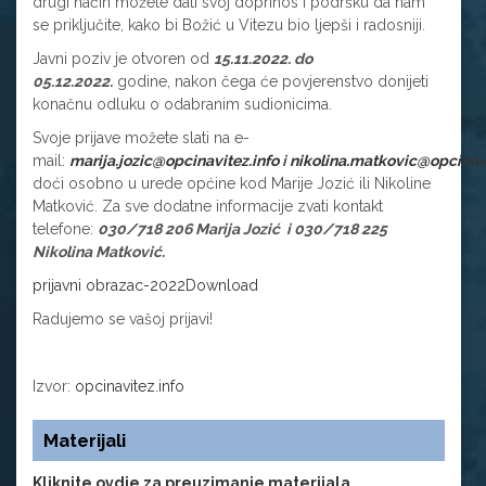
drugi način možete dati svoj doprinos i podršku da nam
se priključite, kako bi Božić u Vitezu bio ljepši i radosniji.
Javni poziv je otvoren od
15.11.2022. do
05.12.2022.
godine, nakon čega će povjerenstvo donijeti
konačnu odluku o odabranim sudionicima.
Svoje prijave možete slati na e-
mail:
marija.jozic@opcinavitez.info
i
nikolina.matkovic@opcinavi
doći osobno u urede općine kod Marije Jozić ili Nikoline
Matković. Za sve dodatne informacije zvati kontakt
telefone:
030/718 206 Marija Jozić i 030/718 225
Nikolina Matković.
prijavni obrazac-2022
Download
Radujemo se vašoj prijavi!
Izvor:
opcinavitez.info
Materijali
Kliknite ovdje za preuzimanje materijala