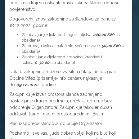
ugostitelja koji su ostvarili pravo zakupa štanda donosi
povjerenstvo.
Dogovoreni iznosi zakupnine za štandove za dane 17. i
18.12 2022. godine:
Za obavljanje djelatnosti ugostiteljstva-
200,00 KM
(za
oba dana)
Za prodaju kokica, palačinki, šečerne vune-
50,00 KM
(za
oba dana)
Za obavljanje djelatnosti trgovine (kreativci i
kokičari)-
30,00
(za oba dana)
Uplatu zakupnine možete izvršiti na blagajnoj u zgradi
Općine Vitez (prizemlje-info centar), najkasnije
do
09.12.2022.
godine.
Zakupniku je izvan prostora štanda zabranjeno
postavljanje drugih predmeta, uređaja, opreme bez
odobrenja Organizatora. Zakupnik je također dužan
održavati štand i okolni prostor urednim i čistim.
Plan rasporeda štandova odlučuje Organizator.
Pozivamo i sve vas, ljude dobre volje, koji na bilo koji