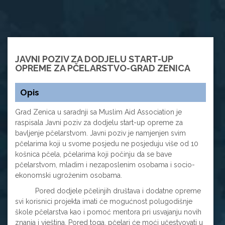
JAVNI POZIV ZA DODJELU START-UP
OPREME ZA PČELARSTVO-GRAD ZENICA
Opis
Grad Zenica u saradnji sa Muslim Aid Association je
raspisala Javni poziv za dodjelu start-up opreme za
bavljenje pčelarstvom. Javni poziv je namjenjen svim
pčelarima koji u svome posjedu ne posjeduju više od 10
košnica pčela, pčelarima koji počinju da se bave
pčelarstvom, mladim i nezaposlenim osobama i socio-
ekonomski ugroženim osobama.
Pored dodjele pčelinjih društava i dodatne opreme
svi korisnici projekta imati će mogućnost polugodišnje
škole pčelarstva kao i pomoć mentora pri usvajanju novih
znanja i vještina. Pored toga, pčelari će moći učestvovati u