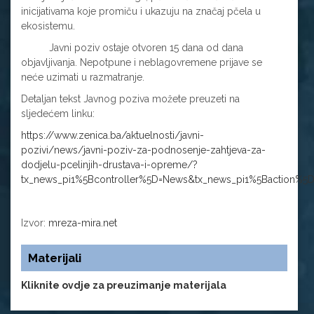
inicijativama koje promiču i ukazuju na značaj pčela u
ekosistemu.
Javni poziv ostaje otvoren 15 dana od dana
objavljivanja. Nepotpune i neblagovremene prijave se
neće uzimati u razmatranje.
Detaljan tekst Javnog poziva možete preuzeti na
sljedećem linku:
https://www.zenica.ba/aktuelnosti/javni-
pozivi/news/javni-poziv-za-podnosenje-zahtjeva-za-
dodjelu-pcelinjih-drustava-i-opreme/?
tx_news_pi1%5Bcontroller%5D=News&tx_news_pi1%5Baction%5
Izvor:
mreza-mira.net
Materijali
Kliknite ovdje za preuzimanje materijala