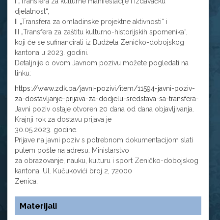
I „Transfera za kulturne manifestacije i izdavačku
djelatnost“,
II „Transfera za omladinske projektne aktivnosti“ i
III „Transfera za zaštitu kulturno-historijskih spomenika“,
koji će se sufinancirati iz Budžeta Zeničko-dobojskog
kantona u 2023. godini.
Detaljnije o ovom Javnom pozivu možete pogledati na
linku:
https://www.zdk.ba/javni-pozivi/item/11594-javni-poziv-
za-dostavljanje-prijava-za-dodjelu-sredstava-sa-transfera-
Javni poziv ostaje otvoren 20 dana od dana objavljivanja.
Krajnji rok za dostavu prijava je
30.05.2023. godine.
Prijave na javni poziv s potrebnom dokumentacijom slati
putem pošte na adresu: Ministarstvo
za obrazovanje, nauku, kulturu i sport Zeničko-dobojskog
kantona, Ul. Kučukovići broj 2, 72000
Zenica.
Materijali