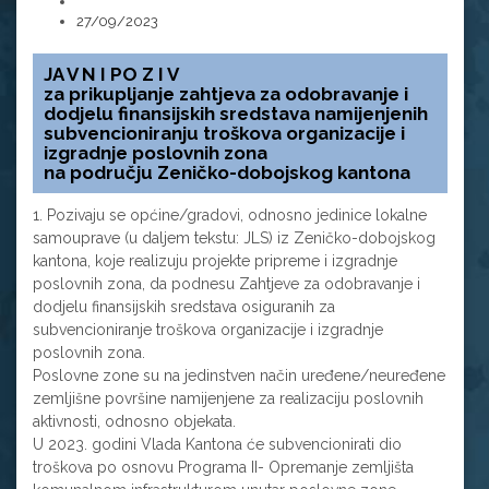
27/09/2023
JA V N I PO Z I V
za prikupljanje zahtjeva za odobravanje i
dodjelu finansijskih sredstava namijenjenih
subvencioniranju troškova organizacije i
izgradnje poslovnih zona
na području Zeničko-dobojskog kantona
1. Pozivaju se općine/gradovi, odnosno jedinice lokalne
samouprave (u daljem tekstu: JLS) iz Zeničko-dobojskog
kantona, koje realizuju projekte pripreme i izgradnje
poslovnih zona, da podnesu Zahtjeve za odobravanje i
dodjelu finansijskih sredstava osiguranih za
subvencioniranje troškova organizacije i izgradnje
poslovnih zona.
Poslovne zone su na jedinstven način uređene/neuređene
zemljišne površine namijenjene za realizaciju poslovnih
aktivnosti, odnosno objekata.
U 2023. godini Vlada Kantona će subvencionirati dio
troškova po osnovu Programa II- Opremanje zemljišta