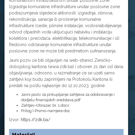
komunalnom infrastrukturom unutar poslovne zone.
Izgradnja komunalne infrastrukture unutar poslovne zone
podrazumijeva slijedeće aktivnosti: izgradnja, obnova,
rekonstrukcija, sanacija ili proširenje komunalne
infrastrukture (ceste, plinske instalacije, vodosnabdijevanje,
odvod otpadnih voda uključujući nabavku i instalaciju
kolektora i prečistača, elektrifikacija, telekomunikacije i sl).
Redovno održavanje komunalne infrastrukture unutar
poslovne zone ne može biti predmetom sufinansiranja.
Javni poziv će biti objavljen na web-stranici Zeničko-
dobojskog kantona (www.zdk.ba) i otvoren 21 dan od dana
objavljivanja, odnosno, u razmatranje će se uzeti samo
zahtjevi koji budu zaprimljeni na Protokolu Kantona ili
predati na poštu najkasnije do 12.10.2023. godine.
Javni poziv za prikupljanje zahtjeva za odobravanje i
dodjelu finansijskih sredstava.pdf
Zahtjev-Obrazac br. 1.docx
Prilog I-Pismo-namjere.doc
Izvor:
https://zdk.ba/
Materijali