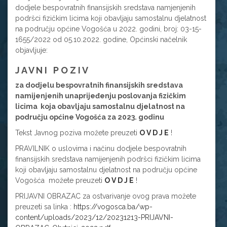
dodjele bespovratnih finansijskih sredstava namjenjenih
podršci fizičkim licima koji obavljaju samostalnu djelatnost
na području općine Vogošća u 2022. godini, broj: 03-15-
1655/2022 od 05.10.2022. godine, Općinski načelnik
objavljuje:
J A V N I P O Z I V
za dodjelu bespovratnih finansijskih sredstava
namijenjenih unaprijeđenju poslovanja fizičkim
licima koja obavljaju samostalnu djelatnost na
području općine Vogošća za 2023. godinu
Tekst Javnog poziva možete preuzeti
O V D J E
!
PRAVILNIK o uslovima i načinu dodjele bespovratnih
finansijskih sredstava namijenjenih podršci fizičkim licima
koji obavljaju samostalnu djelatnost na području općine
Vogošća možete preuzeti
O V D J E
!
PRIJAVNI OBRAZAC za ostvarivanje ovog prava možete
preuzeti sa linka :
https://vogosca.ba/wp-
content/uploads/2023/12/20231213-PRIJAVNI-