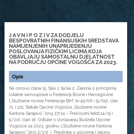
J A V N I P O Z I V ZA DODJELU
BESPOVRATNIH FINANSIJSKIH SREDSTAVA
NAMIJENJENIH UNAPRIJEĐENJU
POSLOVANJA FIZIČKIM LICIMA KOJA
OBAVLJAJU SAMOSTALNU DJELATNOST
NA PODRUČJU OPĆINE VOGOŠĆA ZA 2023.
Opis
Na osnovu člana 15. Stav 1. tačka 2. Zakona o principima
lokalne samouprave u Federaciji Bosne i Hercegovine
(„Službene novine Federacije BiH“ br.49/06 i 51/09), član
71. i 125. Statuta Općine Vogošća „Službene novine
Kantona Sarajevo“, broj 27/14 – Prečišćeni tekst,14/15 i
9/20), član 16. Odluke o izvršavanju Budžeta Općine
Vogošće za 2023. godinu („Službene novine Kantona
Sarajevo“, broj 2/23) i Pravilnika o uslovima i načinu