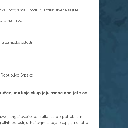
litika i programa u području zdravstvene zaštite.
cijama i njezi.
a za rijetke bolesti
i Republike Srpske.
druženjima koja okupljaju osobe oboljele od
 razvoj angažovaće konsultanta, po potrebi tim
ijetkih bolesti, udruženjima koja okupljaju osobe