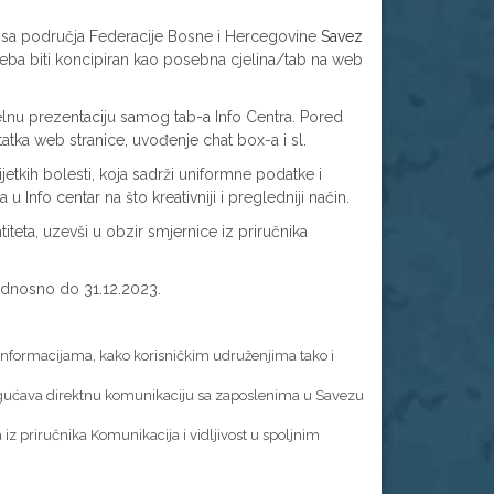
esti sa područja Federacije Bosne i Hercegovine
Savez
reba biti koncipiran kao posebna cjelina/tab na web
elnu prezentaciju samog tab-a Info Centra. Pored
tatka web stranice, uvođenje chat box-a i sl.
jetkih bolesti, koja sadrži uniformne podatke i
 Info centar na što kreativniji i pregledniji način.
iteta, uzevši u obzir smjernice iz priručnika
a odnosno do 31.12.2023.
up informacijama, kako korisničkim udruženjima tako i
omogućava direktnu komunikaciju sa zaposlenima u Savezu
iz priručnika Komunikacija i vidljivost u spoljnim