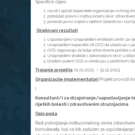
Specifični ciljevi
razviti i ojačati kapacitete organizacija civilnog 
poboljšati pravni i institucionalni okvir zdravstven
povećati javnu svijest o rijetkim bolestima i razmj
Očekivani rezultati
Uspostavljeni/unaprijeđeni entitetski centri za rij
Unaprijeđeni kapaciteti 28 OCD da učestvuju u jav
OCD zagovaraju za bolje zdravstvene politike u obl
Unaprijeđeni strateški i zakonodavni okvir u oblast
Građani putem OCD-a učestvuju u političkom dijal
Trajanje projekta
01.01.2021. – 31.12.2023.
Organizacije implementatori
Projekt provodi In
I
Konsultant/i za dizajniranje/uspostavljanje I
rijetkih bolesti i zdravstvenim stručnjacima
Opis posla
Radi poboljšanja institucionalnog okvira zdravstvene
konsultanata, koji će biti zadužen za uspostavljanj