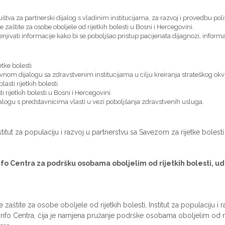
društva za partnerski dijalog s vladinim institucijama, za razvoj i provedbu po
e zaštite za osobe oboljele od rijetkih bolesti u Bosni i Hercegovini.
enjivati informacije kako bi se poboljšao pristup pacijenata dijagnozi, informa
etke bolesti
nom dijalogu sa zdravstvenim institucijama u cilju kreiranja strateškog okvir
asti rijetkih bolesti
i rijetkih bolesti u Bosni i Hercegovini
ogu s predstavnicima vlasti u vezi poboljšanja zdravstvenih usluga.
stitut za populaciju i razvoj u partnerstvu sa Savezom za rijetke bolest
nfo Centra za podršku osobama oboljelim od rijetkih bolesti, u
 zaštite za osobe oboljele od rijetkih bolesti, Institut za populaciju i
e Info Centra, čija je namjena pružanje podrške osobama oboljelim od r