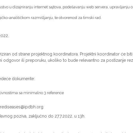
kustvo u dizajniranju internet sajtova, podešavanju web servera, upravljanju op
čko-analitičkom razmišljanju, te otvorenost za timski rad.
2022.
viziran od strane projektnog koordinatora. Projektni koordinator će bi
i odgovor ili preporuku, ukoliko to bude relevantno za postizanje rez
sljedeće dokumente:
ktivnostima sa minimalno 3 reference
rarediseases@ipdbh.org
Javnog poziva, zaključno do 27.7.2022. u 13h.