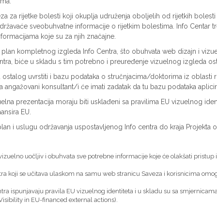
cima.
eza za rijetke bolesti koji okuplja udruženja oboljelih od rijetkih bol
državaće sveobuhvatne informacije o rijetkim bolestima. Info Centar t
informacijama koje su za njih značajne.
plan kompletnog izgleda Info Centra, što obuhvata web dizajn i vizu
entra, biće u skladu s tim potrebno i preuređenje vizuelnog izgleda os
stalog uvrstiti i bazu podataka o stručnjacima/doktorima iz oblasti ri
a angažovani konsultant/i će imati zadatak da tu bazu podataka aplicira u
lna prezentacija moraju biti usklađeni sa pravilima EU vizuelnog ident
nansira EU.
 plan i uslugu održavanja uspostavljenog Info centra do kraja Projekt
, vizuelno uočljiv i obuhvata sve potrebne informacije koje će olakšati prist
 Centra koji se učitava ulaskom na samu web stranicu Saveza i korisnicima 
tra ispunjavaju pravila EU vizuelnog identiteta i u skladu su sa smjernicama 
ibility in EU-financed external actions).