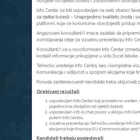
oboljele od rijetkih bolesti i zdravstvenim stručnja
Info Centar će biti uspostavljen na web stranici Sav
za rijetke bolesti – Unaprijedimo kvalitetu života
i sa
platformi, koja će korisnicima obezbijediti pristup 
Angažovani konsultant/i imaće zadatak da pripremi 
osmišljavanja ideje za vizuelnu prezentaciju Info C
Konsultant/i će u novoformirani Info Centar između o
kontakt informacije prikupljene u vidu Excel tabele, 
Tehničko uređenje Info Centra, kao i kompletna vizue
Komunikacija i vidljivost u spoljnim akcijama koje fi
Ponuda zainteresovanih kandidata treba uključivati
Očekivani rezultati
uspostavljen Info Centar koji je kreativno uređen
pojedincima oboljelim od rijetkih bolesti.
uspostavljen info ili chat prozor u sklopu Info
putem Info Centra.
vizuelna prezentacija i tehničko uređenje Info Cen
akcijama koje finansira EU (Communication and Vis
Kandidati trebaju posjedovati