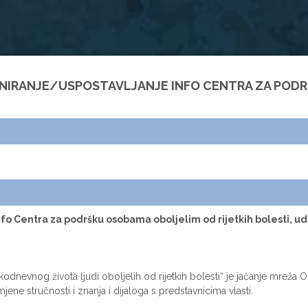
JNIRANJE/USPOSTAVLJANJE INFO CENTRA ZA POD
nfo Centra za podršku osobama oboljelim od rijetkih bolesti, u
dnevnog života ljudi oboljelih od rijetkih bolesti“ je jačanje mreža O
ene stručnosti i znanja i dijaloga s predstavnicima vlasti.