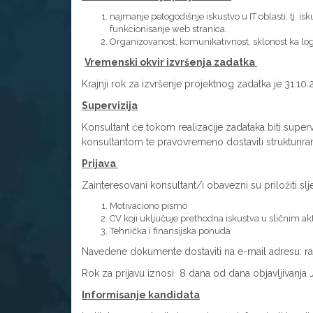
najmanje petogodišnje iskustvo u IT oblasti, tj. is
funkcionisanje web stranica.
Organizovanost, komunikativnost, sklonost ka logi
Vremenski okvir izvršenja zadatka
Krajnji rok za izvršenje projektnog zadatka je 31.10.
Supervizija
Konsultant će tokom realizacije zadataka biti super
konsultantom te pravovremeno dostaviti strukturiran
Prijava
Zainteresovani konsultant/i obavezni su priložiti 
Motivaciono pismo
CV koji uključuje prethodna iskustva u sličnim a
Tehnička i finansijska ponuda
Navedene dokumente dostaviti na e-mail adresu: 
Rok za prijavu iznosi 8 dana od dana objavljivanja 
Informisanje kandidata