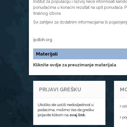
Institut za populaciju i razvoj neće informisati kand
ponuđačima u konačni rezultat na upit ponuđača. Po
finalnog izbora.
Svi zahtjevi za dodatnim informacijama ili pojašnjen
ipdbih.org
Materijali
Kliknite ovdje za preuzimanje materijala
PRIJAVI GREŠKU
MO
Ukoliko ste uočili nedosljednost u
od
podacima, molimo Vas da grešku
prijavite klikom na
ovaj link.
pog