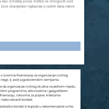
kao izvršitelji posla. Institut će omogućiti uvid
 biće obaviješten najkasnije 5 radnih dana nakon
č o izvorima finansiranja za organizacije civilnog
 i regiji, tj. post-jugoslovenskim zemljama.
j je da organizacije civilnog društva na jednom mjestu
ičitim programima, aktivnostima i geografskom
inansiraju, rokovima za prijave, kriterijima
 kako ostvariti kontakt.
lobodno koristiti ili kopirati u nekomercijalne svrhe,