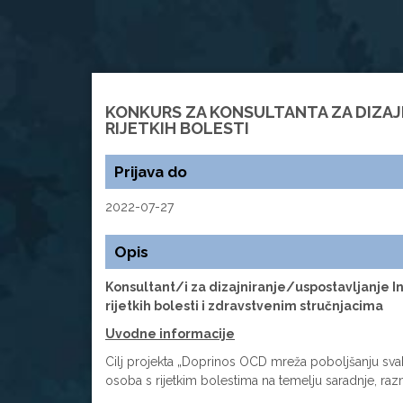
KONKURS ZA KONSULTANTA ZA DIZA
RIJETKIH BOLESTI
Prijava do
2022-07-27
Opis
Konsultant/i za dizajniranje/uspostavljanje I
rijetkih bolesti i zdravstvenim stručnjacima
Uvodne informacije
Cilj projekta „Doprinos OCD mreža poboljšanju svako
osoba s rijetkim bolestima na temelju saradnje, razmj