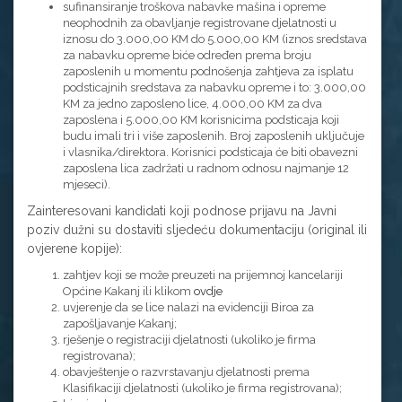
sufinansiranje troškova nabavke mašina i opreme
neophodnih za obavljanje registrovane djelatnosti u
iznosu do 3.000,00 KM do 5.000,00 KM (iznos sredstava
za nabavku opreme biće određen prema broju
zaposlenih u momentu podnošenja zahtjeva za isplatu
podsticajnih sredstava za nabavku opreme i to: 3.000,00
KM za jedno zaposleno lice, 4.000,00 KM za dva
zaposlena i 5.000,00 KM korisnicima podsticaja koji
budu imali tri i više zaposlenih. Broj zaposlenih uključuje
i vlasnika/direktora. Korisnici podsticaja će biti obavezni
zaposlena lica zadržati u radnom odnosu najmanje 12
mjeseci).
Zainteresovani kandidati koji podnose prijavu na Javni
poziv dužni su dostaviti sljedeću dokumentaciju (original ili
ovjerene kopije):
zahtjev koji se može preuzeti na prijemnoj kancelariji
Općine Kakanj ili klikom
ovdje
uvjerenje da se lice nalazi na evidenciji Biroa za
zapošljavanje Kakanj;
rješenje o registraciji djelatnosti (ukoliko je firma
registrovana);
obavještenje o razvrstavanju djelatnosti prema
Klasifikaciji djelatnosti (ukoliko je firma registrovana);