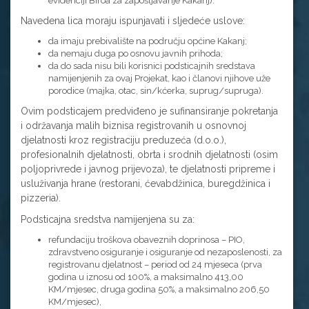
evidenciji Biroa za zapošljavanje Kakanj).
Navedena lica moraju ispunjavati i sljedeće uslove:
da imaju prebivalište na području općine Kakanj;
da nemaju duga po osnovu javnih prihoda;
da do sada nisu bili korisnici podsticajnih sredstava
namijenjenih za ovaj Projekat, kao i članovi njihove uže
porodice (majka, otac, sin/kćerka, suprug/supruga).
Ovim podsticajem predviđeno je sufinansiranje pokretanja
i održavanja malih biznisa registrovanih u osnovnoj
djelatnosti kroz registraciju preduzeća (d.o.o.),
profesionalnih djelatnosti, obrta i srodnih djelatnosti (osim
poljoprivrede i javnog prijevoza), te djelatnosti pripreme i
usluživanja hrane (restorani, ćevabdžinica, buregdžinica i
pizzeria).
Podsticajna sredstva namijenjena su za:
refundaciju troškova obaveznih doprinosa – PIO,
zdravstveno osiguranje i osiguranje od nezaposlenosti, za
registrovanu djelatnost – period od 24 mjeseca (prva
godina u iznosu od 100%, a maksimalno 413,00
KM/mjesec, druga godina 50%, a maksimalno 206,50
KM/mjesec),