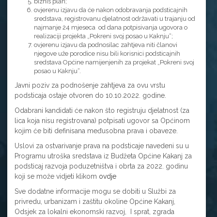
biznis plan;
ovjerenu izjavu da će nakon odobravanja podsticajnih
sredstava, registrovanu djelatnost održavati u trajanju od
najmanje 24 mjeseca od dana potpisivanja ugovora o
realizaciji projekta „Pokreni svoj posao u Kaknju“;
ovjerenu izjavu da podnosilac zahtjeva niti članovi
njegove uže porodice nisu bili korisnici podsticajnih
sredstava Općine namijenjenih za projekat „Pokreni svoj
posao u Kaknju“.
Javni poziv za podnošenje zahtjeva za ovu vrstu
podsticaja ostaje otvoren do 10.10.2022. godine.
Odabrani kandidati će nakon što registruju djelatnost (za
lica koja nisu registrovana) potpisati ugovor sa Općinom
kojim će biti definisana međusobna prava i obaveze.
Uslovi za ostvarivanje prava na podsticaje navedeni su u
Programu utroška sredstava iz Budžeta Općine Kakanj za
podsticaj razvoja poduzetništva i obrta za 2022. godinu
koji se može vidjeti klikom
ovdje
Sve dodatne informacije mogu se dobiti u Službi za
privredu, urbanizam i zaštitu okoline Općine Kakanj,
Odsjek za lokalni ekonomski razvoj, I sprat, zgrada