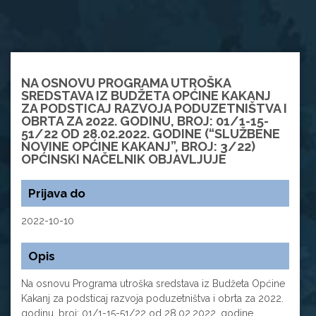
NA OSNOVU PROGRAMA UTROŠKA
SREDSTAVA IZ BUDŽETA OPĆINE KAKANJ
ZA PODSTICAJ RAZVOJA PODUZETNIŠTVA I
OBRTA ZA 2022. GODINU, BROJ: 01/1-15-
51/22 OD 28.02.2022. GODINE (“SLUŽBENE
NOVINE OPĆINE KAKANJ”, BROJ: 3/22)
OPĆINSKI NAČELNIK OBJAVLJUJE
Prijava do
2022-10-10
Opis
Na osnovu Programa utroška sredstava iz Budžeta Općine
Kakanj za podsticaj razvoja poduzetništva i obrta za 2022.
godinu, broj: 01/1-15-51/22 od 28.02.2022. godine